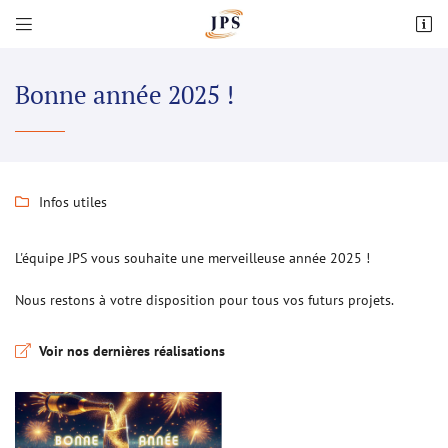


Za Les Plaines 48 Route De Salbris,
41300 Souesmes
02 54 98 54 54
Bonne année 2025 !
Infos utiles

L'équipe JPS vous souhaite une merveilleuse année 2025 !
Nous restons à votre disposition pour tous vos futurs projets.
Adresse email de réception

Voir nos dernières réalisations
Recopier le code ci-contre

Rafraîchir le captcha
