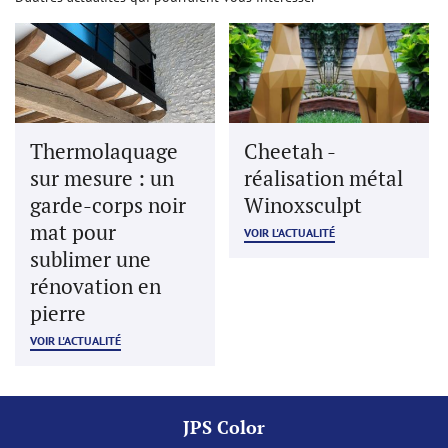
OS RÉALISATIONS
AVIS
Restez infor
ACTUALITÉS
INSCRIPTION NEWSL
Thermolaquage
Cheetah -
CONTACT
sur mesure : un
réalisation métal
garde-corps noir
Winoxsculpt
mat pour
VOIR L'ACTUALITÉ
sublimer une
rénovation en
pierre
VOIR L'ACTUALITÉ
JPS Color